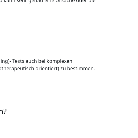
o kann sehr genau eine Ursache oder die
ening)- Tests auch bei komplexen
otherapeutisch orientiert) zu bestimmen.
n?