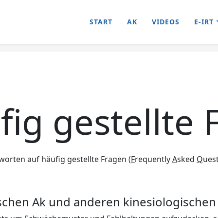
START
AK
VIDEOS
E-IRT
fig gestellte
worten auf häufig gestellte Fragen (
F
requently
A
sked
Q
ues
ischen Ak und anderen kinesiologische