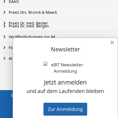
DAAO
Praxis Drs. Brunck & Maack
Praxis Dr. med. Becker
Praxis Dr. med. Bergen
Veröffentlichungen zur AK
×
FobiZe
Newsletter
AIM
Jetzt anmelden
und auf dem Laufenden bleiben
Start
Login
Impressum
Datenschutz
Zur Anmeldung
AGB
Podcast Disclaimer