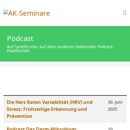
Podcast
Auf Spotify oder auf allen anderen bekannten Podcast-
Plattformen
Beiträge
Titel
Erstellungsdatum
Die Herz Raten Variabilität (HRV) und
30. Juni
Stress: Frühzeitige Erkennung und
2025
Prävention
Podcast Das Darm-Mikrobiom:
10.